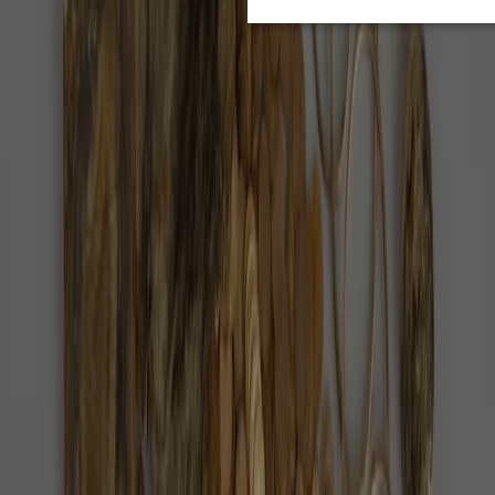
rodiny tuší
Když rodič nebo prarodič přestane sám zvládat
běžný den, první instinkt bývá hledat pomoc přes
inzerát nebo drahou agenturu.
Turisté našli u Zvičiny zlatý poklad,
dostanou 11,7 milionu
Zlato leželo v zemi pod Zvičinou nejspíš od napjatých
let před druhou světovou válkou.