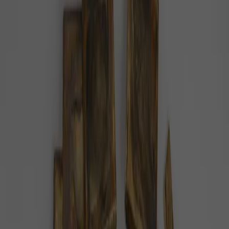
#
veterinář
Pozitivní zprávy na téma
veterinář
— celkem
6
článků
.
Víme, jaké zaměstnání je podle Američanů
nejlepší
Herec, zpěvák, popelář? Tipnete si, které zaměstnání
je za oceánem nejvíce populární? Nebudeme vás
napínat, je jím veterinář.
Společnost
1 minuta radosti
Nezapomínáme ani na zvířecí mazlíčky z
Ukrajiny. Jak je o ně postaráno?
Jsme tu opět s pozitivními novinkami týkajícími se
Ukrajiny. Je útěcha vidět, že dobro zůstává a lidé