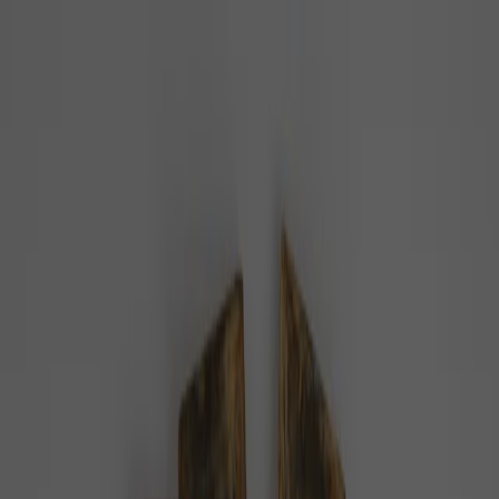
PZ
Pozitivní zprávy
konečně…
Z domova
Ze světa
Byznys
Příroda
Zdraví
Rozhovory
Společnost
Domů
Téma