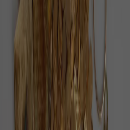
PZ
Pozitivní zprávy
Každý den vybíráme ověřené pozitivní zprávy z
Česka i ze světa.
O nás
Redakce
Jak ověřujeme zprávy
Inzerce
Kontakt
Sledujte nás
©
2026
Pozitivní zprávy
Zásady ochrany osobních údajů
Nastavení cookies