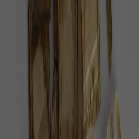
Choroby divočáků konečně pod kontrolou.
Nová metoda myslivcům usnadní
diagnostiku
Vědci přišli s novou metodou, která usnadní odhalení
chorob u divokých prasat.
Příroda
1 minuta radosti
Naděje pro němé tváře. Animal box
zachraňuje zvířecí životy ve dne v noci
Záchranný box je nadějí pro bezmocné němé tváře,
které potřebují pomoc veterináře.
Příroda
1 minuta radosti