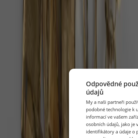
Doporučujeme
Odpovědné použí
údajů
Po 38 letech v cirkusu je volná. Slonice
My a naši partneři použ
Julie dostala 400 hektarů
podobné technologie k u
V portugalském Alenteju vznikla první velká sloní
informací ve vašem zaří
rezervace v Evropě a Julie je její první obyvatelkou,
osobních údajů, jako je 
informoval web Euronews.
identifikátory a údaje o 