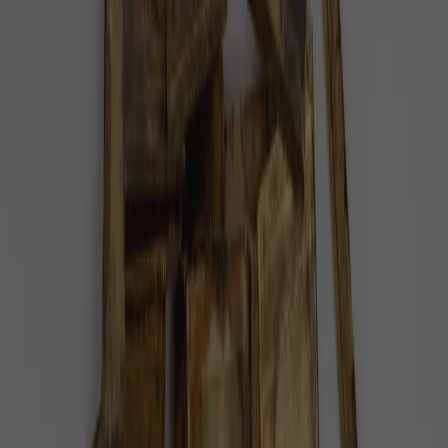
jsou stále připraveni pomáhat.
Příroda
3 minuty radosti
Skotští veterináři vyoperovali nádor a
zachránili zrak akvarijní rybce své kolegyně
Veterinární sestra Caroline McHugh pozorovala u
své rybky Dotty rostoucí bulku na hlavě.
Příroda
1 minuta radosti
Britští veterináři zachránili oko tygřici
Ratně. Na zákrok si troufli jako první na
světě
U psů a koček jde o rutinní zákrok, u velkých šelem
ale šlo o něco dosud nevídaného.
Příroda
1 minuta radosti