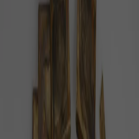
#
AIDS
Pozitivní zprávy na téma
AIDS
— celkem
6
článků
.
Lék proti HIV by mohl pomoci milionům
lidí
HIV je nemoc, která děsí spoustu lidí, protože není
vyléčitelná.
Společnost
2 minuty radosti
Festival lásky bez nemocí. Stovky lidí se
nechaly testovat na pohlavní choroby
Duhový svátek Prague Pride není jen příležitostí k
oslavám a zábavě. Akce kromě zmíněných aktivit
přispívá k osvětě ve všech směrech.