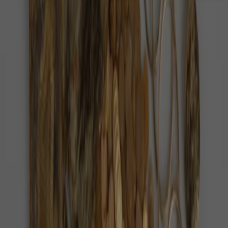
Červenec 2026 je pro milovníky noční oblohy
mimořádně bohatý. Během jednoho měsíce si Češi
mohou naplánovat pozorování jádra Mléčné dráhy…
Turisté našli u Zvičiny zlatý poklad,
dostanou 11,7 milionu
Zlato leželo v zemi pod Zvičinou nejspíš od napjatých
let před druhou světovou válkou.