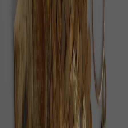
Každý den vybíráme ověřené pozitivní zprávy z
Česka i ze světa.
O nás
Redakce
Jak ověřujeme zprávy
Inzerce
Kontakt
Sledujte nás
©
2026
Pozitivní zprávy
Zásady ochrany osobních údajů
Nastavení cookies