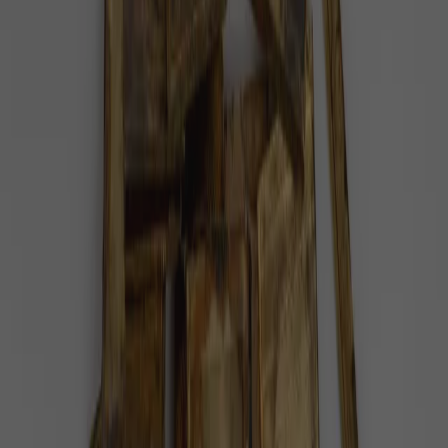
Společnost
2 minuty radosti
Vakcína na dosah. Nový princip očkování
proti HIV má mimořádně slibné výsledky
Průlom v léčbě AIDS přineslo první testování nového
způsobu léčby na lidech.
Zdraví
1 minuta radosti
Lékařům se podařilo vyléčit už druhého
pacienta s HIV
I zdánlivě nevyléčitelná onemocnění mají řešení.
Důkazem může být vyléčení už druhého člověka s
virem HIV, který způsobuje nemoc AIDS.
Společnost
1 minuta radosti
V Torontu se otevřela pop-up restaurace,
kde vařili HIV pozitivní