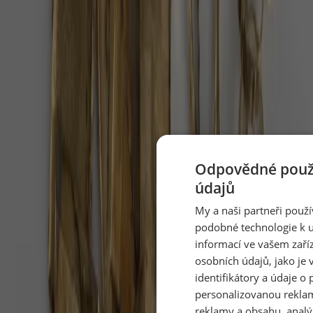
Doporučujeme
Odpovědné použí
Po 38 letech v cirkusu je volná. Slonice
údajů
Julie dostala 400 hektarů
My a naši partneři použ
podobné technologie k u
V portugalském Alenteju vznikla první velká sloní
rezervace v Evropě a Julie je její první obyvatelkou,
informací ve vašem zaří
informoval web Euronews.
osobních údajů, jako je 
identifikátory a údaje o 
Pět minut dechu denně zlepší náladu víc
personalizovanou rekla
než meditace
reklamy a obsahu, analý