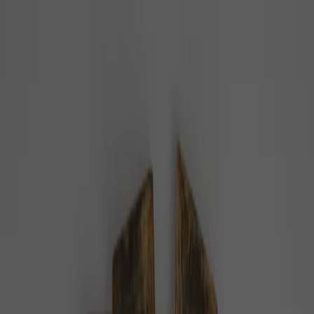
PZ
Pozitivní zprávy
konečně…
Z domova
Ze světa
Byznys
Příroda
Zdraví
Rozhovory
Společnost
Domů
Téma