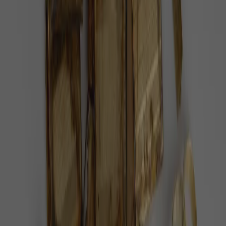
Bake bread, smash stigma. S takovým mottem se na
dva dny otevřely dveře výjimečné restaurace.
Inspirace
1 minuta radosti
Princ Harry bojuje proti AIDS. Veřejně
přiznal, z čeho má strach.
V Británii byla spuštěna kampaň, ve které nejen
známé tváře v čele s princem Harrym, uveřejňují svá
nejskrytější tajemství a snaží se tak…
Společnost
2 minuty radosti