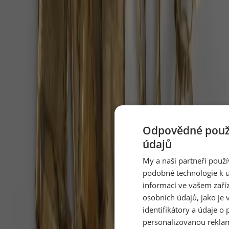
Doporučujeme
Odpovědné použí
Po 38 letech v cirkusu je volná. Slonice
údajů
Julie dostala 400 hektarů
My a naši partneři použ
podobné technologie k u
V portugalském Alenteju vznikla první velká sloní
informací ve vašem zaří
rezervace v Evropě a Julie je její první obyvatelkou,
osobních údajů, jako je 
informoval web Euronews.
identifikátory a údaje o 
Pět minut dechu denně zlepší náladu víc
personalizovanou rekla