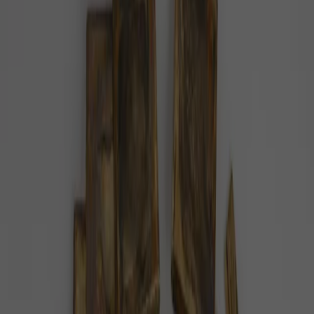
#
gepard
Pozitivní zprávy na téma
gepard
— celkem
6
článků
.
Po 70 letech se v Indii narodila mláďata
geparda
V Indii se narodila čtyři mláďata geparda. Stalo se
tak více než 70 let poté, co byli gepardi v zemi
prohlášeni za vyhynulé, informoval…
Příroda
3 minuty radosti
Po více než 70 letech se v Indii narodila
čtyři gepardí mláďata
V září loňského roku se indickém národním parku
Kuno narodila čtyři gepardí mláďata.