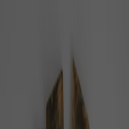
PZ
Pozitivní zprávy
konečně…
Z domova
Ze světa
Byznys
Příroda
Zdraví
Rozhovory
Společnost
Domů
Téma