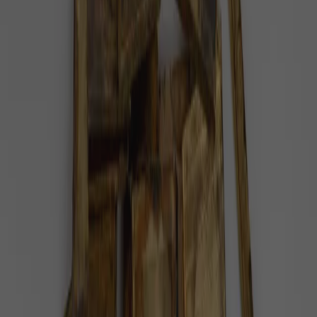
Příroda
1 minuta radosti
Ambiciózní indický projekt chce přivést
zpět vyhynulé gepardy
V Indii gepardi vyhynuli před více než polovinou
století. V půlce srpna se však tyto velké kočky
konečně vrátily zpátky do země, píše…
Příroda
3 minuty radosti
Gepardi se po více než sedmdesáti letech
vrátí do indické přírody
V Indii se schyluje ke šťastnému znovushledání. Po
více než sedmdesáti letech od doby, kdy byli v tamní
přírodě vyhubeni gepardi, se mají…
Příroda
1 minuta radosti
Z umělého oplodnění se narodila první