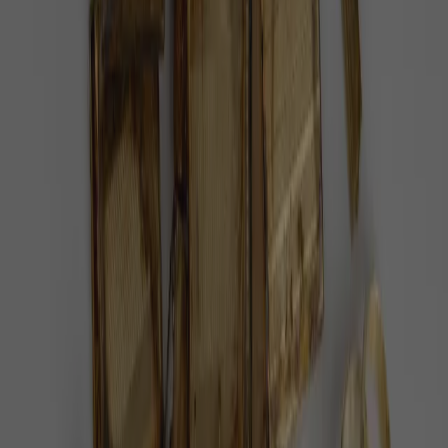
gepardí mláďata na světě
Jak zachovat ohrožené druhy zvířat? Tato otázka
trápila zoology, kteří se starají o gepardy.
Inspirace
2 minuty radosti
V Zoo Dvůr Králové se narodili dva gepardi
a koťata karakalů
Dvě mláďata gepardů a tři zrzavá koťata karakalů
budou velkým lákadlem hlavní sezóny ve dvorské
zoo.
Společnost
1 minuta radosti