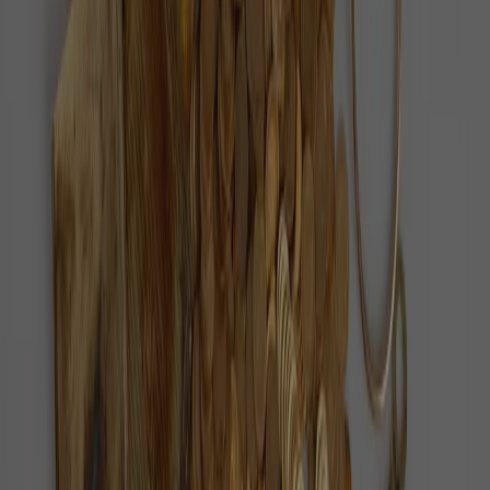
Pozitivní zprávy
Každý den vybíráme ověřené pozitivní zprávy z
Česka i ze světa.
O nás
Redakce
Jak ověřujeme zprávy
Inzerce
Kontakt
Sledujte nás
©
2026
Pozitivní zprávy
Zásady ochrany osobních údajů
Nastavení cookies