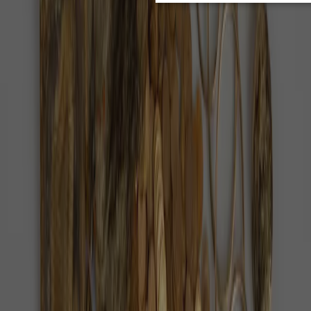
Červenec 2026 je pro milovníky noční oblohy
mimořádně bohatý. Během jednoho měsíce si Češi
mohou naplánovat pozorování jádra Mléčné dráhy…
Turisté našli u Zvičiny zlatý poklad,
dostanou 11,7 milionu
Zlato leželo v zemi pod Zvičinou nejspíš od napjatých
let před druhou světovou válkou.