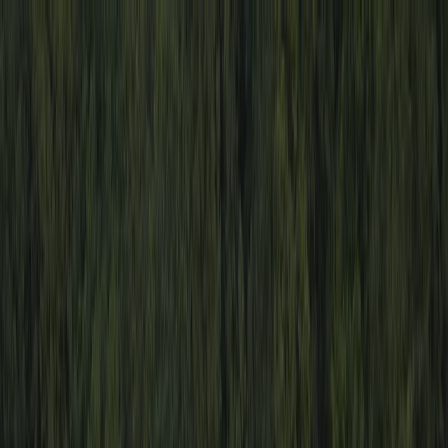
PZ
Pozitivní zprávy
konečně…
Z domova
Ze světa
Byznys
Příroda
Zdraví
Rozhovory
Společnost
Sdílet
Domů