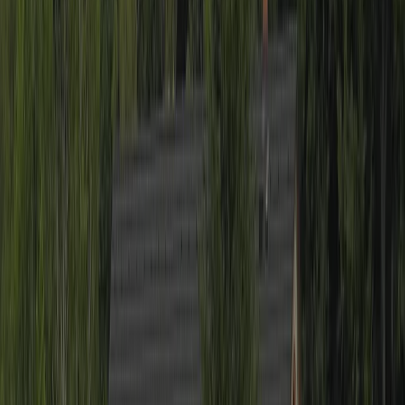
Péče o seniora doma: stát zaplatí víc, než
rodiny tuší
Když rodič nebo prarodič přestane sám zvládat
běžný den, první instinkt bývá hledat pomoc přes
inzerát nebo drahou agenturu.
V červenci 2026 uvidíte Mléčnou dráhu,
kometu i úplněk
Červenec 2026 je pro milovníky noční oblohy
mimořádně bohatý. Během jednoho měsíce si Češi
mohou naplánovat pozorování jádra Mléčné dráhy…
Turisté našli u Zvičiny zlatý poklad,
dostanou 11,7 milionu
Zlato leželo v zemi pod Zvičinou nejspíš od napjatých
let před druhou světovou válkou.