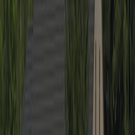
Napsal:
Gabriela Brázdová
Redaktor Pozitivních zpráv
Potěšilo mě to