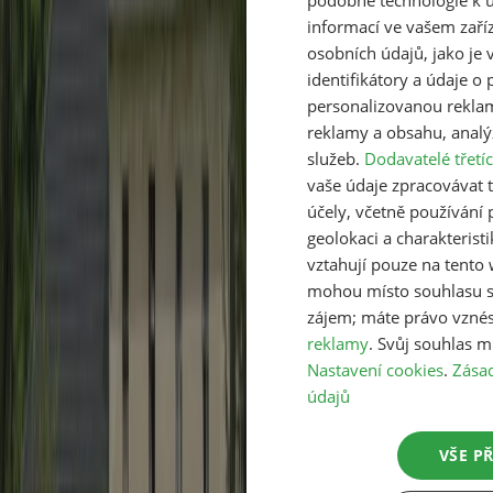
podobné technologie k u
komu ji pošlete.
informací ve vašem zaří
Sdílet na Facebooku
Poslat přes WhatsApp
osobních údajů, jako je 
identifikátory a údaje o 
Poslat známému e‑mailem
Zkopírovat odkaz
personalizovanou rekla
Nejoblíbenější zprávy
reklamy a obsahu, analý
služeb.
Dodavatelé třetíc
vaše údaje zpracovávat ta
Nejvýraznější zatmění Slunce od roku 1999
účely, včetně používání
přijde 12. srpna
geolokaci a charakteristi
vztahují pouze na tento
Ve středu 12. srpna zakryje Měsíc nad Českem asi
86 procent slunečního kotouče, maximum přijde po
mohou místo souhlasu s
osmé večer.
zájem; máte právo vzné
reklamy
. Svůj souhlas m
Z domova
7 minut radosti
Nastavení cookies
.
Zása
údajů
Čápi vychovali 2 373 mláďat, čas vydat se
za hnízdy
VŠE P
Z více než 830 hnízd loni vylétlo 2 373 čapích