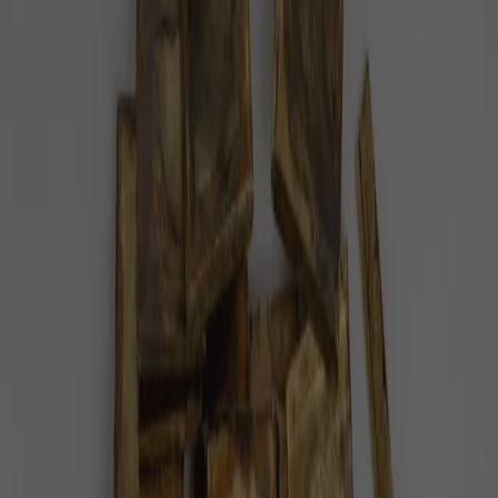
#
zavlažování
Pozitivní zprávy na téma
zavlažování
— celkem
2
články
.
Zlínská zoo šetří životní prostředí
Zlínská zoo v posledních několika letech přistoupila k
opatřením, která šetří životní prostředí, energii i
pitnou vodu.
Inspirace
1 minuta radosti
Webový portál Intersucho radí
zemědělcům, kdy zavlažovat
Odborníci z Mendelovy univerzity v Brně ve
spolupráci s meteorology vytvořili mapy pro Českou
republiku, kde je vyznačena vlhkost půdy.