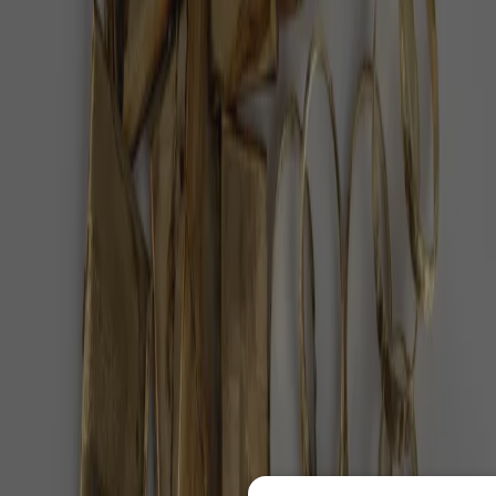
Po 38 letech v cirkusu je volná. Slonice
Julie dostala 400 hektarů
V portugalském Alenteju vznikla první velká sloní
rezervace v Evropě a Julie je její první obyvatelkou,
informoval web Euronews.
Pět minut dechu denně zlepší náladu víc
než meditace
Dvojitý nádech nosem, dlouhý výdech ústy — jeden
cyklus na půl minuty, pět minut denně.
Perseidy 2026: až 100 hvězd za hodinu nad
temnou oblohou
V noci z 12. na 13. srpna 2026 čeká Česko nebeská
podívaná, jaká přijde jen párkrát za deset let.
Péče o seniora doma: stát zaplatí víc, než