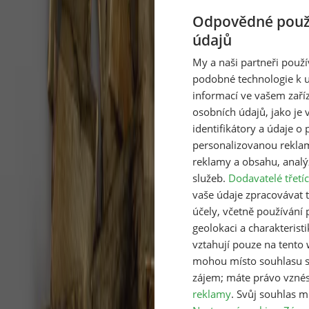
rodiny tuší
Odpovědné použí
Když rodič nebo prarodič přestane sám zvládat
údajů
běžný den, první instinkt bývá hledat pomoc přes
My a naši partneři použ
inzerát nebo drahou agenturu.
podobné technologie k u
V červenci 2026 uvidíte Mléčnou dráhu,
informací ve vašem zaří
kometu i úplněk
osobních údajů, jako je 
identifikátory a údaje o 
Červenec 2026 je pro milovníky noční oblohy
personalizovanou rekla
mimořádně bohatý. Během jednoho měsíce si Češi
reklamy a obsahu, analý
mohou naplánovat pozorování jádra Mléčné dráhy…
služeb.
Dodavatelé třetíc
vaše údaje zpracovávat ta
Turisté našli u Zvičiny zlatý poklad,
účely, včetně používání
dostanou 11,7 milionu
geolokaci a charakteristi
vztahují pouze na tento
Zlato leželo v zemi pod Zvičinou nejspíš od napjatých
mohou místo souhlasu s
let před druhou světovou válkou.
zájem; máte právo vzné
reklamy
. Svůj souhlas m