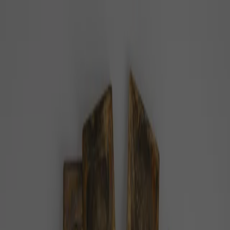
PZ
Pozitivní zprávy
konečně…
Z domova
Ze světa
Byznys
Příroda
Zdraví
Rozhovory
Společnost
Domů
Téma