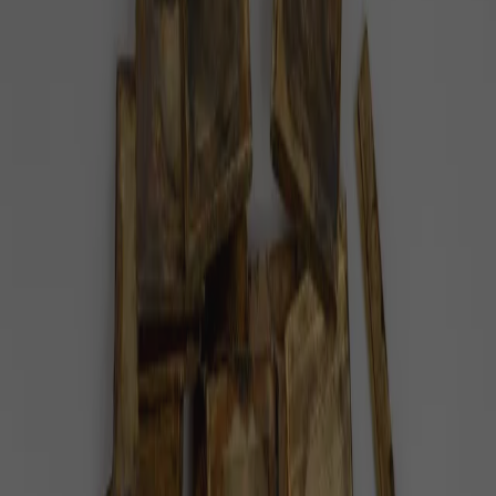
#
státní dotace
Pozitivní zprávy na téma
státní dotace
— celkem
1
článek
.
Chcete ušetřit za vytápění? Vsaďte na
tepelné čerpadlo
Hledáte efektivní a ekologický způsob vytápění pro
váš dům? Tepelná čerpadla jsou skvělou volbou.
Inspirace
3 minuty radosti