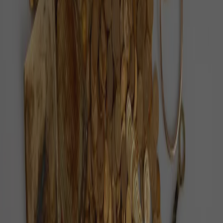
Každý den vybíráme ověřené pozitivní zprávy z
Česka i ze světa.
O nás
Redakce
Jak ověřujeme zprávy
Inzerce
Kontakt
Sledujte nás
©
2026
Pozitivní zprávy
Zásady ochrany osobních údajů
Nastavení cookies