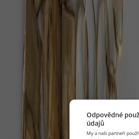
Dvojitý nádech nosem, dlouhý výdech ústy — jeden
cyklus na půl minuty, pět minut denně.
Perseidy 2026: až 100 hvězd za hodinu nad
temnou oblohou
V noci z 12. na 13. srpna 2026 čeká Česko nebeská
podívaná, jaká přijde jen párkrát za deset let.
Nejmrzutější kočka světa má v Brně pět
koťat po osmi letech
Chovatelé v Zoo Brno nejdřív napočítali tři koťata
manula, pak šest – teprve veterinární prohlídka
ukázala, že jich je přesně pět.
Odpovědné použí
Péče o seniora doma: stát zaplatí víc, než
údajů
rodiny tuší
My a naši partneři použ