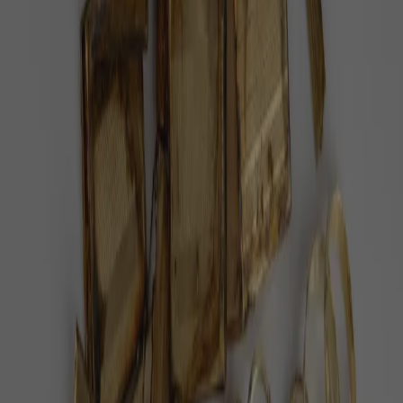
Doporučujeme
Po 38 letech v cirkusu je volná. Slonice
Julie dostala 400 hektarů
V portugalském Alenteju vznikla první velká sloní
rezervace v Evropě a Julie je její první obyvatelkou,
informoval web Euronews.
Pět minut dechu denně zlepší náladu víc
než meditace