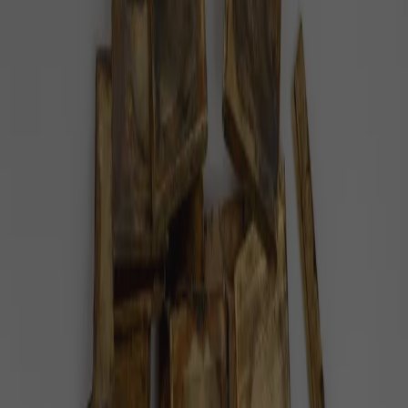
#
kočičí kapela
Pozitivní zprávy na téma
kočičí kapela
— celkem
1
článek
.
Metallica je minulostí. Kočičí metalová
kapela vydala svůj první singl
Jsou čtyři, říkají si Cattera a hrají pěkně ostrou
muziku. A taky to jsou kočky. Jako opravdové kočky.
Příroda
1 minuta radosti