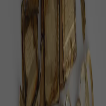
Doporučujeme
Po 38 letech v cirkusu je volná. Slonice
Julie dostala 400 hektarů
V portugalském Alenteju vznikla první velká sloní
rezervace v Evropě a Julie je její první obyvatelkou,
informoval web Euronews.
Pět minut dechu denně zlepší náladu víc
než meditace