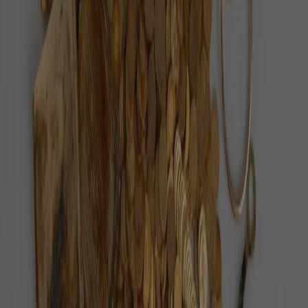
Každý den vybíráme ověřené pozitivní zprávy z
Česka i ze světa.
O nás
Redakce
Jak ověřujeme zprávy
Inzerce
Kontakt
Sledujte nás
©
2026
Pozitivní zprávy
Zásady ochrany osobních údajů
Nastavení cookies