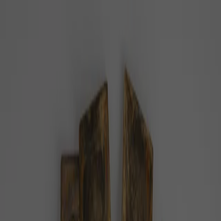
PZ
Pozitivní zprávy
konečně…
Z domova
Ze světa
Byznys
Příroda
Zdraví
Rozhovory
Společnost
Domů
Téma