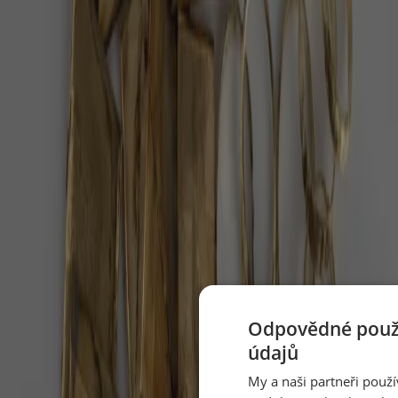
Dvojitý nádech nosem, dlouhý výdech ústy — jeden
cyklus na půl minuty, pět minut denně.
Perseidy 2026: až 100 hvězd za hodinu nad
temnou oblohou
V noci z 12. na 13. srpna 2026 čeká Česko nebeská
podívaná, jaká přijde jen párkrát za deset let.
Péče o seniora doma: stát zaplatí víc, než
rodiny tuší
Když rodič nebo prarodič přestane sám zvládat
běžný den, první instinkt bývá hledat pomoc přes
inzerát nebo drahou agenturu.
Odpovědné použí
V červenci 2026 uvidíte Mléčnou dráhu,
údajů
kometu i úplněk
My a naši partneři použ