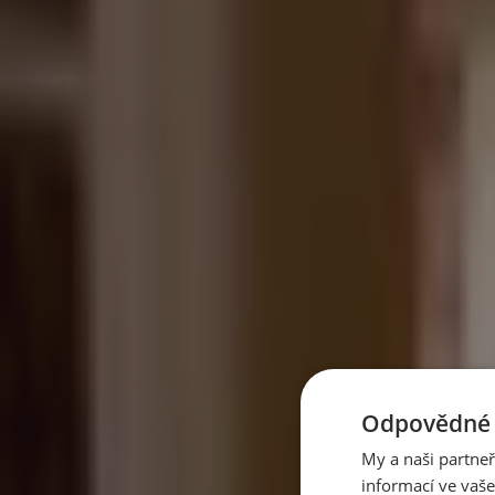
Doporučujeme
Po 38 letech v cirkusu je volná. Slonice Julie dosta
V portugalském Alenteju vznikla první velká sloní rezervace v 
Pět minut dechu denně zlepší náladu víc než medi
Dvojitý nádech nosem, dlouhý výdech ústy — jeden cyklus na 
Perseidy 2026: až 100 hvězd za hodinu nad temno
Odpovědné p
V noci z 12. na 13. srpna 2026 čeká Česko nebeská podívaná, ja
My a naši partne
informací ve vaše