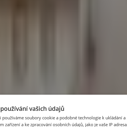
la 400 hektarů
Evropě a Julie je její první obyvatelkou, informoval web Euronew
tace
půl minuty, pět minut denně.
u oblohou
oužívání vašich údajů
ká přijde jen párkrát za deset let.
ři používáme soubory cookie a podobné technologie k ukládání a 
m zařízení a ke zpracování osobních údajů, jako je vaše IP adresa