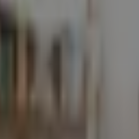
vují animovaný film o hovínkách
movaný loutkový seriál o dobrodružství rodiny Hovnaysů.