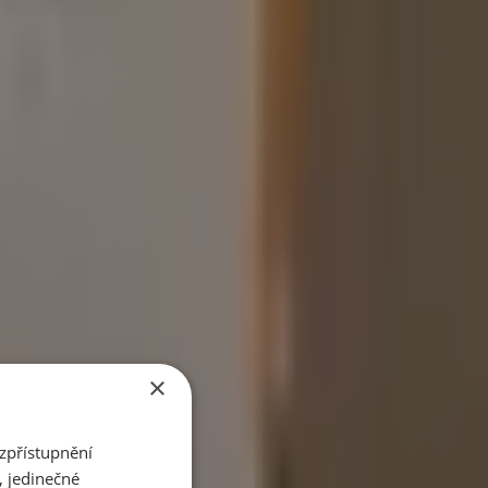
s.
×
zpřístupnění
, jedinečné