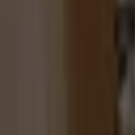
PZ
Pozitivní zprávy
Každý den vybíráme ověřené pozitivní zprávy z Česka i ze svět
O nás
Redakce
Jak ověřujeme zprávy
Inzerce
Kontakt
Sledujte nás
©
2026
Pozitivní zprávy
Zásady ochrany osobních údajů
Nastavení cookies