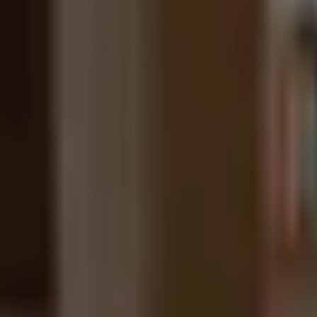
#
animace
Pozitivní zprávy na téma
animace
— celkem
1
článek
.
O krásných duších ve škaredých tělech. Češi připra
Umělec Cyril Podolský chce vytvořit desetidílný nezávislý ani
Z domova
2 minuty radosti