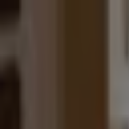
PZ
Pozitivní zprávy
konečně…
Z domova
Ze světa
Byznys
Příroda
Zdraví
Rozhovory
Společnost
Domů
Téma