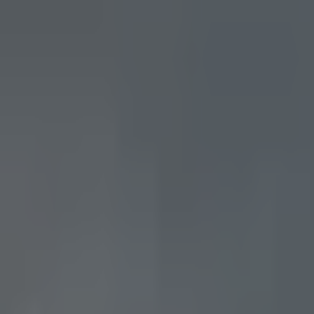
PZ
Pozitivní zprávy
konečně…
Z domova
Ze světa
Byznys
Příroda
Zdraví
Rozhovory
Společnost
Domů
Téma