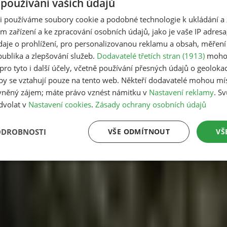
oužívání vašich údajů
ři používáme soubory cookie a podobné technologie k ukládání a 
u oblohou
m zařízení a ke zpracování osobních údajů, jako je vaše IP adresa
ká přijde jen párkrát za deset let.
údaje o prohlížení, pro personalizovanou reklamu a obsah, měření
ublika a zlepšování služeb.
Dodavatelé třetích stran (1913)
mohou
ší
pro tyto i další účely, včetně používání přesných údajů o geolokaci
lby se vztahují pouze na tento web. Někteří dodavatelé mohou mí
ní instinkt bývá hledat pomoc přes inzerát nebo drahou agentu
vněný zájem; máte právo vznést námitku v
Nastavení reklamy
. S
dvolat v
Nastavení cookies
.
Zásady ochrany osobních údajů
plněk
tý. Během jednoho měsíce si Češi mohou naplánovat pozorován
ODROBNOSTI
VŠE ODMÍTNOUT
VŠ
dy
ologům pomohl rekordní počet 1 262 dobrovolníků.