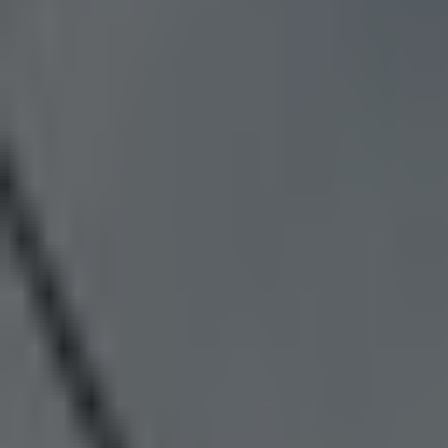
#
SpaceX
Pozitivní zprávy na téma
SpaceX
— celkem
2
články
.
Jižní Korea chce dobýt Měsíc i Mars. Pořídila nád
Jihokorejská vesmírná agentura KARI má ambici přistát v roce
Příroda
1 minuta radosti
Satelity pokrývající Ukrajinu internetem překvapi
Moskva se pokusila vyřadit z provozu satelity Starlink, které po
Byznys
1 minuta radosti