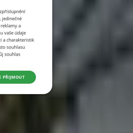
zpřístupnění
, jedinečné
 reklamy a
 vaše údaje
 a charakteristik
sto souhlasu
ru.
vůj souhlas
í jádra Mléčné dráhy…
E PŘIJMOUT