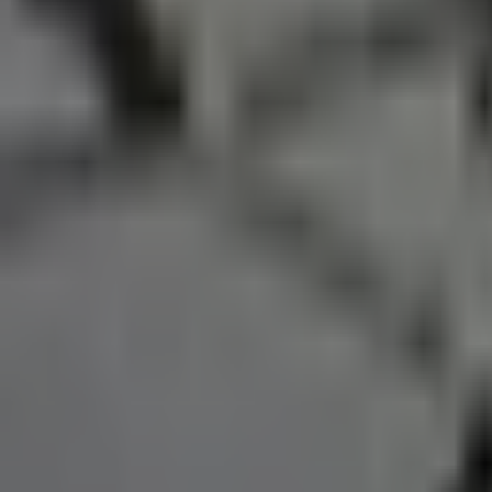
PZ
Pozitivní zprávy
Každý den vybíráme ověřené pozitivní zprávy z Česka i ze svět
O nás
Redakce
Jak ověřujeme zprávy
Inzerce
Kontakt
Sledujte nás
©
2026
Pozitivní zprávy
Zásady ochrany osobních údajů
Nastavení cookies