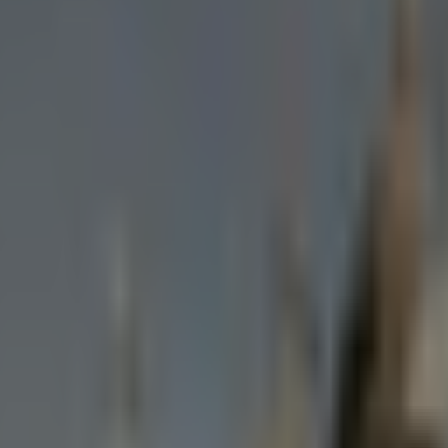
herné snímky Země z oběžné dráhy Měsíce
 2032 na Měsíci a v roce 2045 na Marsu.
vě dobře odolaly ruskému hackingu
skytují internetové připojení Ukrajině.