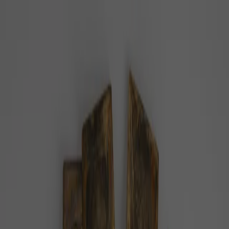
PZ
Pozitivní zprávy
konečně…
Z domova
Ze světa
Byznys
Příroda
Zdraví
Rozhovory
Společnost
Domů
Téma