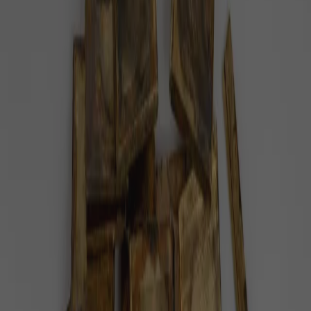
#
onemocnění kůže
Pozitivní zprávy na téma
onemocnění kůže
— celkem
1
článek
.
Doktor Google se hlásí do služby. Jeho
aplikace pomůže odhalit kožní nemoci
Zlepšila proces screeningu rakoviny prsu a usnadnila
rozpoznání tuberkulózy.
Zdraví
2 minuty radosti