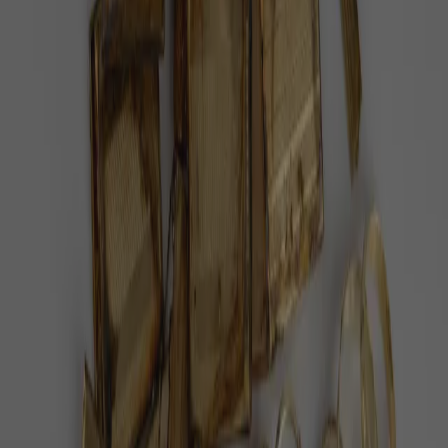
Doporučujeme
Po 38 letech v cirkusu je volná. Slonice
Julie dostala 400 hektarů
V portugalském Alenteju vznikla první velká sloní
rezervace v Evropě a Julie je její první obyvatelkou,
informoval web Euronews.
Pět minut dechu denně zlepší náladu víc
než meditace