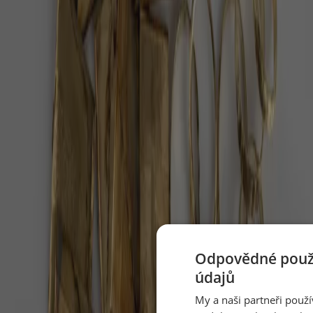
Dvojitý nádech nosem, dlouhý výdech ústy — jeden
cyklus na půl minuty, pět minut denně.
Perseidy 2026: až 100 hvězd za hodinu nad
temnou oblohou
V noci z 12. na 13. srpna 2026 čeká Česko nebeská
podívaná, jaká přijde jen párkrát za deset let.
Nejmrzutější kočka světa má v Brně pět
koťat po osmi letech
Chovatelé v Zoo Brno nejdřív napočítali tři koťata
manula, pak šest – teprve veterinární prohlídka
ukázala, že jich je přesně pět.
Odpovědné použí
Péče o seniora doma: stát zaplatí víc, než
údajů
rodiny tuší
My a naši partneři použ