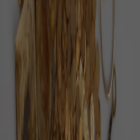
Každý den vybíráme ověřené pozitivní zprávy z
Česka i ze světa.
O nás
Redakce
Jak ověřujeme zprávy
Inzerce
Kontakt
Sledujte nás
©
2026
Pozitivní zprávy
Zásady ochrany osobních údajů
Nastavení cookies