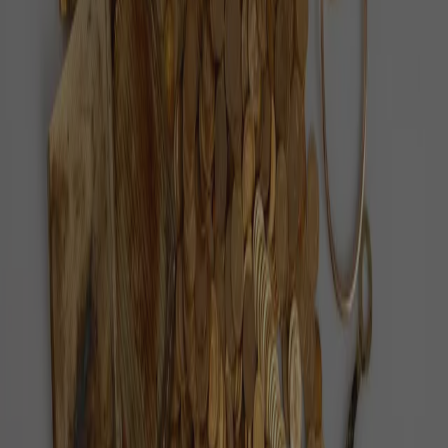
Každý den vybíráme ověřené pozitivní zprávy z
Česka i ze světa.
O nás
Redakce
Jak ověřujeme zprávy
Inzerce
Kontakt
Sledujte nás
©
2026
Pozitivní zprávy
Zásady ochrany osobních údajů
Nastavení cookies