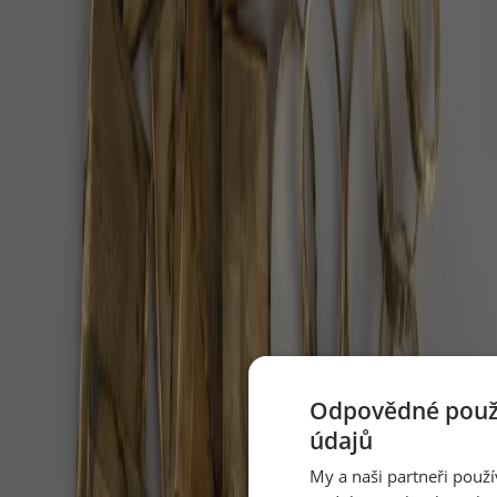
Dvojitý nádech nosem, dlouhý výdech ústy — jeden
cyklus na půl minuty, pět minut denně.
Perseidy 2026: až 100 hvězd za hodinu nad
temnou oblohou
V noci z 12. na 13. srpna 2026 čeká Česko nebeská
podívaná, jaká přijde jen párkrát za deset let.
Nejmrzutější kočka světa má v Brně pět
koťat po osmi letech
Chovatelé v Zoo Brno nejdřív napočítali tři koťata
manula, pak šest – teprve veterinární prohlídka
ukázala, že jich je přesně pět.
Odpovědné použí
Péče o seniora doma: stát zaplatí víc, než
údajů
rodiny tuší
My a naši partneři použ