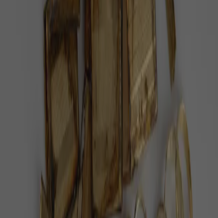
Doporučujeme
Po 38 letech v cirkusu je volná. Slonice
Julie dostala 400 hektarů
V portugalském Alenteju vznikla první velká sloní
rezervace v Evropě a Julie je její první obyvatelkou,
informoval web Euronews.
Pět minut dechu denně zlepší náladu víc
než meditace