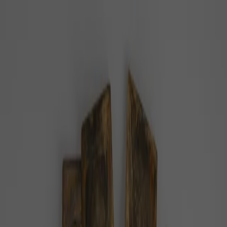
PZ
Pozitivní zprávy
konečně…
Z domova
Ze světa
Byznys
Příroda
Zdraví
Rozhovory
Společnost
Domů
Téma