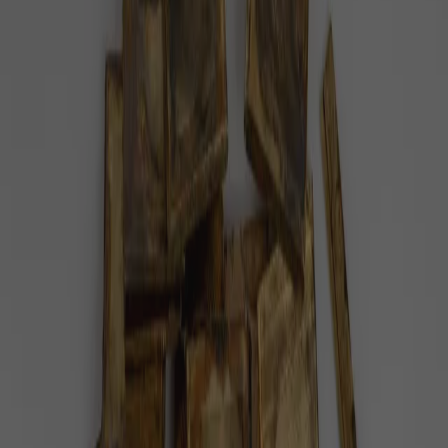
#
MU
Pozitivní zprávy na téma
MU
— celkem
1
článek
.
Masarykova univerzita postaví cvičnou
nemocnici pro mediky
Kampus brněnské Masarykovy univerzity se brzy
rozroste. Přibudou zde laboratoře, biobanka a také
simulační pracoviště.
Z domova
1 minuta radosti