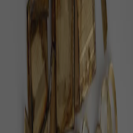
Doporučujeme
Po 38 letech v cirkusu je volná. Slonice
Julie dostala 400 hektarů
V portugalském Alenteju vznikla první velká sloní
rezervace v Evropě a Julie je její první obyvatelkou,
informoval web Euronews.
Pět minut dechu denně zlepší náladu víc
než meditace