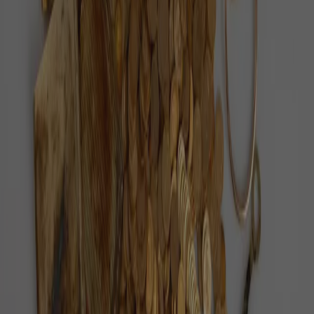
Každý den vybíráme ověřené pozitivní zprávy z
Česka i ze světa.
O nás
Redakce
Jak ověřujeme zprávy
Inzerce
Kontakt
Sledujte nás
©
2026
Pozitivní zprávy
Zásady ochrany osobních údajů
Nastavení cookies