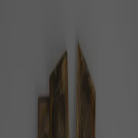
PZ
Pozitivní zprávy
konečně…
Z domova
Ze světa
Byznys
Příroda
Zdraví
Rozhovory
Společnost
Domů
Téma