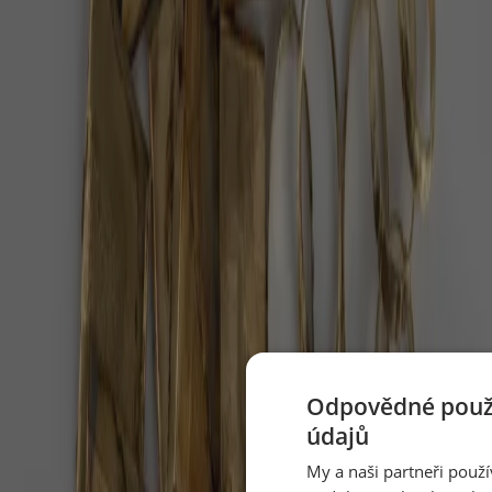
Dvojitý nádech nosem, dlouhý výdech ústy — jeden
cyklus na půl minuty, pět minut denně.
Perseidy 2026: až 100 hvězd za hodinu nad
temnou oblohou
V noci z 12. na 13. srpna 2026 čeká Česko nebeská
podívaná, jaká přijde jen párkrát za deset let.
Péče o seniora doma: stát zaplatí víc, než
rodiny tuší
Když rodič nebo prarodič přestane sám zvládat
běžný den, první instinkt bývá hledat pomoc přes
inzerát nebo drahou agenturu.
Odpovědné použí
V červenci 2026 uvidíte Mléčnou dráhu,
údajů
kometu i úplněk
My a naši partneři použ