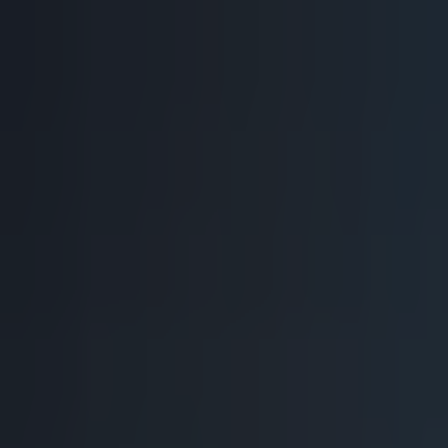
PZ
Pozitivní zprávy
konečně…
Z domova
Ze světa
Byznys
Příroda
Zdraví
Rozhovory
Společnost
Domů
Téma