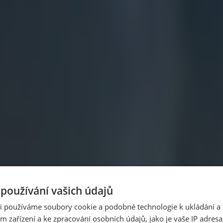
la 400 hektarů
Evropě a Julie je její první obyvatelkou, informoval web Euronew
tace
půl minuty, pět minut denně.
u oblohou
oužívání vašich údajů
ká přijde jen párkrát za deset let.
ři používáme soubory cookie a podobné technologie k ukládání a 
m zařízení a ke zpracování osobních údajů, jako je vaše IP adresa