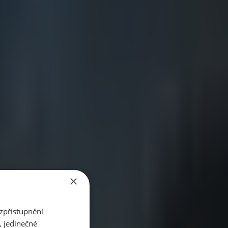
s.
×
zpřístupnění
, jedinečné