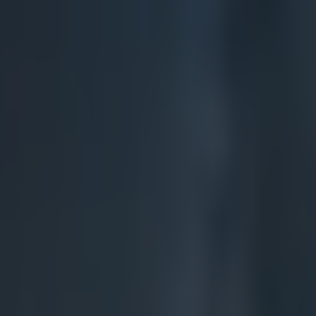
í cenu
í podobnou hodnotu jako Oscar pro filmové herce a štáby.