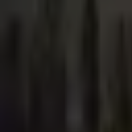
PZ
Pozitivní zprávy
Každý den vybíráme ověřené pozitivní zprávy z Česka i ze svět
O nás
Redakce
Jak ověřujeme zprávy
Inzerce
Kontakt
Sledujte nás
©
2026
Pozitivní zprávy
Zásady ochrany osobních údajů
Nastavení cookies