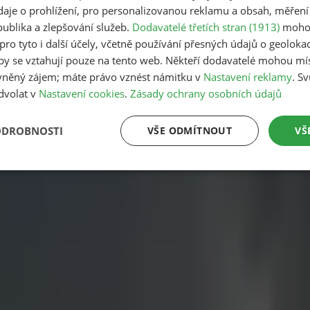
ší
údaje o prohlížení, pro personalizovanou reklamu a obsah, měření
ublika a zlepšování služeb.
Dodavatelé třetích stran (1913)
mohou
ní instinkt bývá hledat pomoc přes inzerát nebo drahou agentu
pro tyto i další účely, včetně používání přesných údajů o geolokaci
 milionu
lby se vztahují pouze na tento web. Někteří dodavatelé mohou mí
vněný zájem; máte právo vznést námitku v
Nastavení reklamy
. S
d druhou světovou válkou.
dvolat v
Nastavení cookies
.
Zásady ochrany osobních údajů
plněk
ODROBNOSTI
VŠE ODMÍTNOUT
VŠ
tý. Během jednoho měsíce si Češi mohou naplánovat pozorován