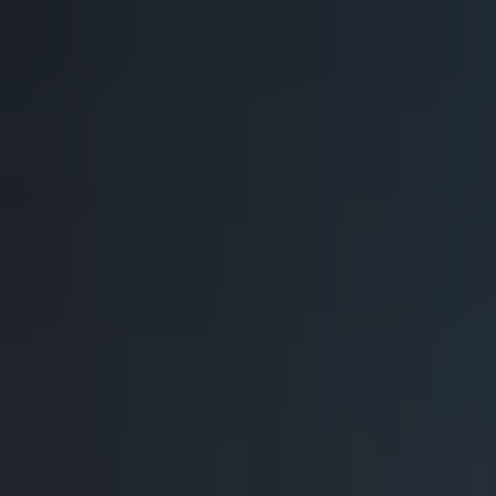
#
Esri
Pozitivní zprávy na téma
Esri
— celkem
1
článek
.
Pražský institut plánování a rozvoje získal prestižn
Přezdívá se jí datový Oscar a opravdu má ve světě technologi
Z domova
2 minuty radosti