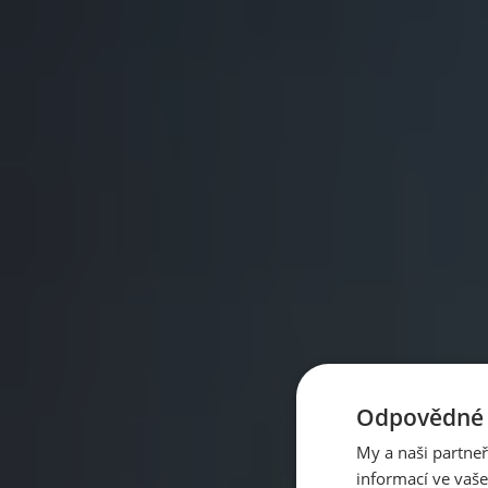
Doporučujeme
Po 38 letech v cirkusu je volná. Slonice Julie dosta
V portugalském Alenteju vznikla první velká sloní rezervace v 
Pět minut dechu denně zlepší náladu víc než medi
Dvojitý nádech nosem, dlouhý výdech ústy — jeden cyklus na 
Perseidy 2026: až 100 hvězd za hodinu nad temno
Odpovědné p
V noci z 12. na 13. srpna 2026 čeká Česko nebeská podívaná, ja
My a naši partne
informací ve vaše