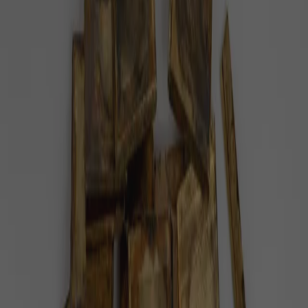
#
býk
Pozitivní zprávy na téma
býk
— celkem
1
článek
.
Býčí zápasy budou v Kolumbii zakázány
Kolumbijský parlament odhlasoval zákaz býčích
zápasů. Zákonodárný sbor latinskoamerické země
dospěl k tomuto kroku po sedmi letech…
Příroda
1 minuta radosti