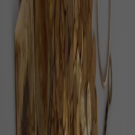
Každý den vybíráme ověřené pozitivní zprávy z
Česka i ze světa.
O nás
Redakce
Jak ověřujeme zprávy
Inzerce
Kontakt
Sledujte nás
©
2026
Pozitivní zprávy
Zásady ochrany osobních údajů
Nastavení cookies