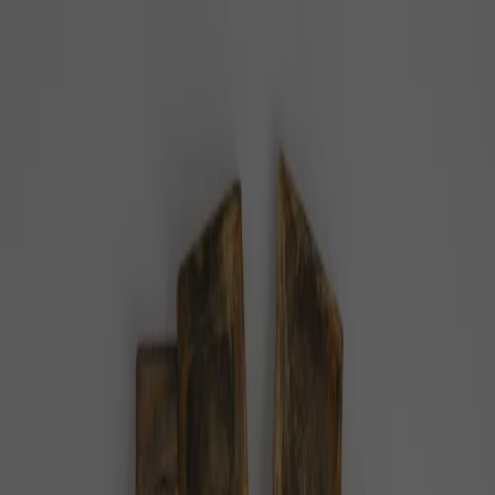
PZ
Pozitivní zprávy
konečně…
Z domova
Ze světa
Byznys
Příroda
Zdraví
Rozhovory
Společnost
Domů
Téma