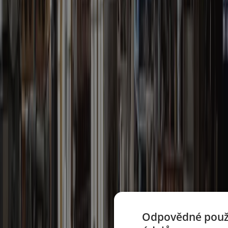
Odpovědné použí