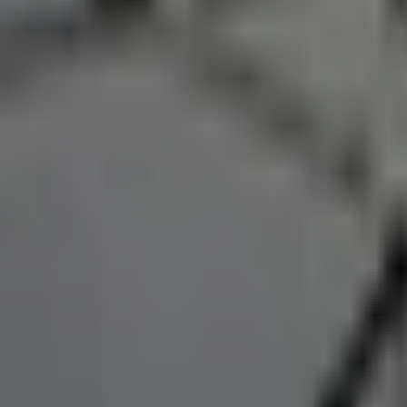
PZ
Pozitivní zprávy
Každý den vybíráme ověřené pozitivní zprávy z Česka i ze svět
O nás
Redakce
Jak ověřujeme zprávy
Inzerce
Kontakt
Sledujte nás
©
2026
Pozitivní zprávy
Zásady ochrany osobních údajů
Nastavení cookies