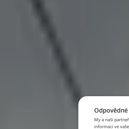
Doporučujeme
Po 38 letech v cirkusu je volná. Slonice Julie dosta
V portugalském Alenteju vznikla první velká sloní rezervace v 
Pět minut dechu denně zlepší náladu víc než medi
Dvojitý nádech nosem, dlouhý výdech ústy — jeden cyklus na 
Perseidy 2026: až 100 hvězd za hodinu nad temno
Odpovědné p
V noci z 12. na 13. srpna 2026 čeká Česko nebeská podívaná, ja
My a naši partne
informací ve vaše