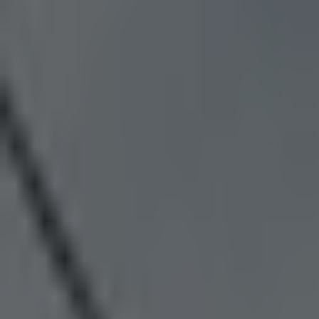
#
tendr
Pozitivní zprávy na téma
tendr
— celkem
1
článek
.
Stát plánuje ušetřit na výrobě registračních značek
Jediným výrobcem registračních značek, dříve SPZ, byla po tři
Byznys
2 minuty radosti