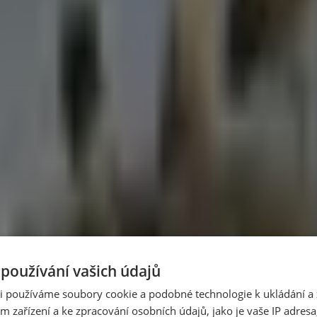
la 400 hektarů
Evropě a Julie je její první obyvatelkou, informoval web Euronew
tace
půl minuty, pět minut denně.
u oblohou
oužívání vašich údajů
ká přijde jen párkrát za deset let.
ři používáme soubory cookie a podobné technologie k ukládání a 
m zařízení a ke zpracování osobních údajů, jako je vaše IP adresa