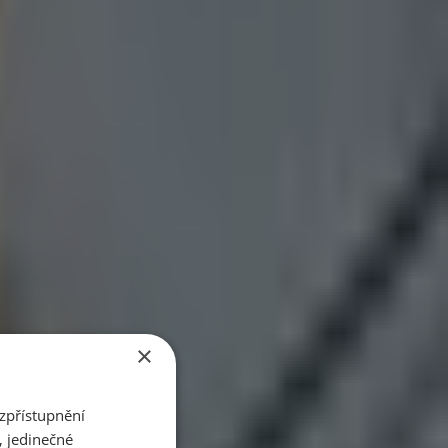
s.
×
zpřístupnění
, jedinečné