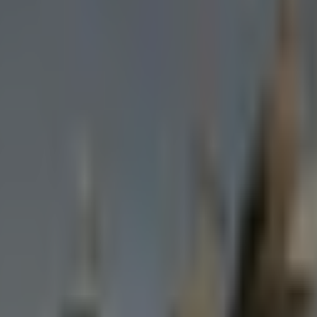
náct let brněnská společnost Hicon.