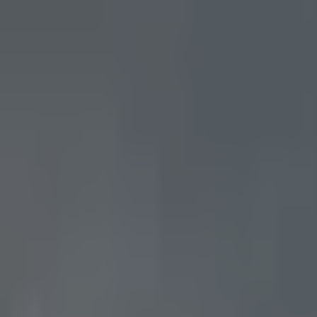
PZ
Pozitivní zprávy
konečně…
Z domova
Ze světa
Byznys
Příroda
Zdraví
Rozhovory
Společnost
Domů
Téma