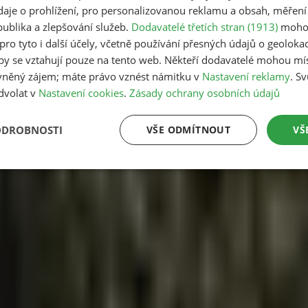
ší
údaje o prohlížení, pro personalizovanou reklamu a obsah, měření
ublika a zlepšování služeb.
Dodavatelé třetích stran (1913)
mohou
ní instinkt bývá hledat pomoc přes inzerát nebo drahou agentu
pro tyto i další účely, včetně používání přesných údajů o geolokaci
plněk
lby se vztahují pouze na tento web. Někteří dodavatelé mohou mí
vněný zájem; máte právo vznést námitku v
Nastavení reklamy
. S
tý. Během jednoho měsíce si Češi mohou naplánovat pozorován
dvolat v
Nastavení cookies
.
Zásady ochrany osobních údajů
dy
ODROBNOSTI
VŠE ODMÍTNOUT
VŠ
ologům pomohl rekordní počet 1 262 dobrovolníků.